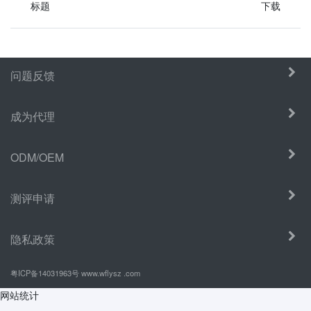
标题
下载
问题反馈
成为代理
ODM/OEM
测评申请
隐私政策
粤ICP备14031963号
www.wflysz .com
网站统计